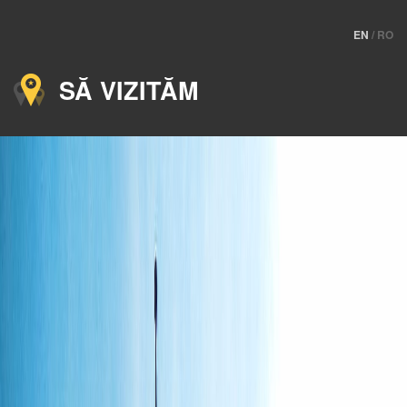
EN
/
RO
SĂ VIZITĂM