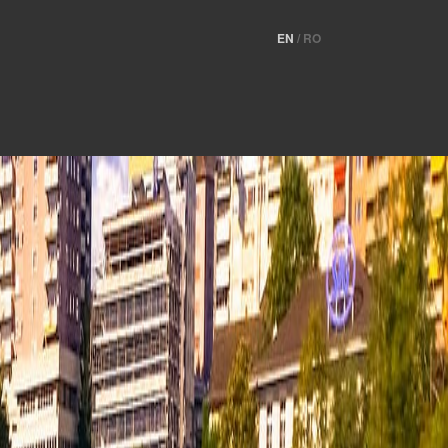
EN
/
RO