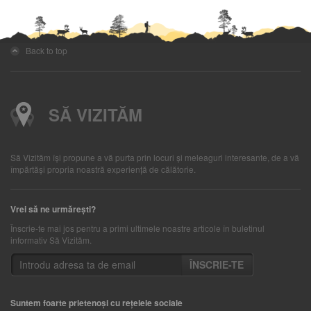
Back to top
SĂ VIZITĂM
Să Vizităm îşi propune a vă purta prin locuri şi meleaguri interesante, de a vă
împărtăşi propria noastră experienţă de călătorie.
Vrei să ne urmărești?
Înscrie-te mai jos pentru a primi ultimele noastre articole în buletinul
informativ Să Vizităm.
Suntem foarte prietenoși cu rețelele sociale