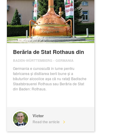
Berăria de Stat Rothaus din
Baden
BADEN-WÜRTTEMBERG
-
GERMANIA
Germania e cunoscută în lume pentru
fabricarea și distilarea berii bune și a
băuturilor alcoolice așa că nu ratați Badische
Staatsbrauerei Rothaus sau Berăria de Stat
din Baden: Rothaus.
Victor
Read the article